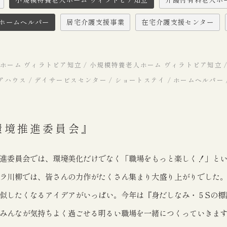
ホームヘルパー
居宅介護支援事業
在宅介護支援センター
ホーム ヴィラトピア知立 / 小規模特養老人ホーム ヴィラトピア知立 
ケアハウス / デイサービスセンター / ショートステイ / ホームヘルパー
環境推進委員会』
進委員会では、環境美化だけでなく「職場をもっと楽しく！」と
ラ川柳では、皆さんの力作がたくさん集まり大盛り上がりでした
似したくなるアイデアがいっぱい。今年は『身だしなみ・５Sの標
みんなが気持ちよく過ごせる明るい職場を一緒につくっていきま