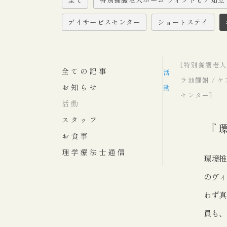
デイサービスセンター
ショートステイ
[特別養護老人
全ての記事
活
ラ池鯉鮒 / 
お知らせ
動
センター]
活動
スタッフ
『
お食事
理学療法士通信
環境推
のヴィ
わず真
員も、