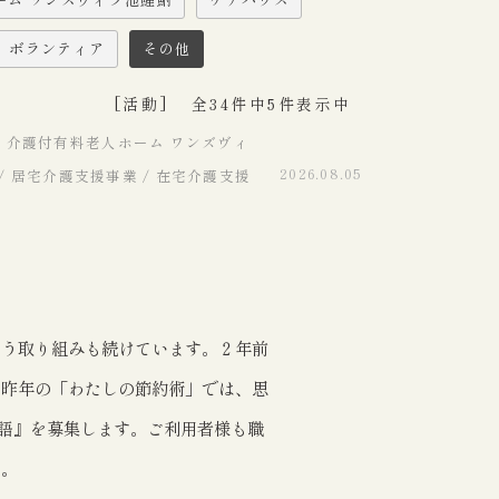
ボランティア
その他
[活動]
全34件中5件表示中
/ 介護付有料老人ホーム ワンズヴィ
2026.08.05
 / 居宅介護支援事業 / 在宅介護支援
いう取り組みも続けています。２年前
。昨年の「わたしの節約術」では、思
語』を募集します。ご利用者様も職
す。