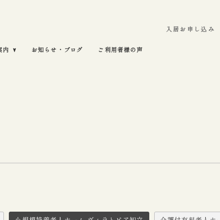
入居お申し込み
案内
お知らせ・ブログ
ご利用者様の声
小規模特養老人ホーム ヴィラトピア知立
介護付有料老人ホ