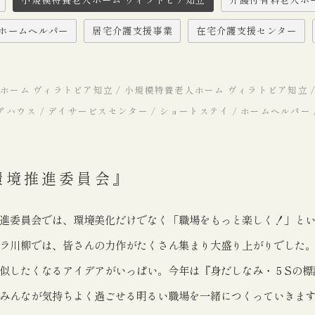
ホームヘルパー
居宅介護支援事業
在宅介護支援センター
ホーム ヴィラトピア知立 / 小規模特養老人ホーム ヴィラトピア知立 
ケアハウス / デイサービスセンター / ショートステイ / ホームヘルパー
環境推進委員会』
進委員会では、環境美化だけでなく「職場をもっと楽しく！」と
ラ川柳では、皆さんの力作がたくさん集まり大盛り上がりでした
似したくなるアイデアがいっぱい。今年は『身だしなみ・５Sの標
みんなが気持ちよく過ごせる明るい職場を一緒につくっていきま