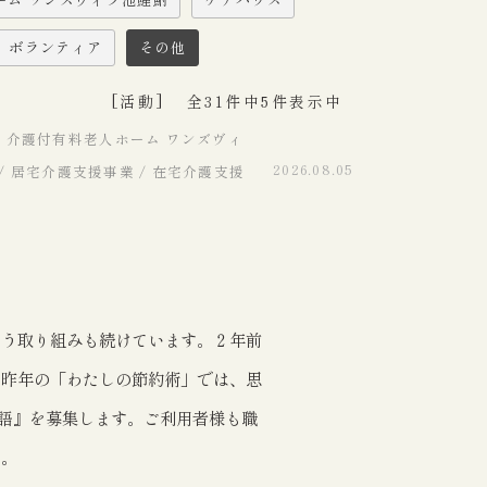
ボランティア
その他
[活動]
全31件中5件表示中
/ 介護付有料老人ホーム ワンズヴィ
2026.08.05
 / 居宅介護支援事業 / 在宅介護支援
いう取り組みも続けています。２年前
。昨年の「わたしの節約術」では、思
語』を募集します。ご利用者様も職
す。