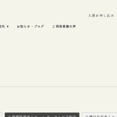
入居お申し込み
案内
お知らせ・ブログ
ご利用者様の声
小規模特養老人ホーム ヴィラトピア知立
介護付有料老人ホ