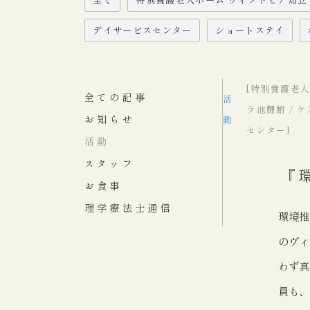
デイサービスセンター
ショートステイ
[特別養護老人
全ての記事
活
ラ池鯉鮒 / 
お知らせ
動
センター]
活動
スタッフ
『
お食事
理学療法士通信
環境推
のヴィ
わず真
員も、