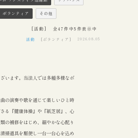
ボランティア
その他
[活動]
全47件中5件表示中
2026.08.05
活動
[ボランティア]
ございます。当法人では多種多様なボ
楽曲の演奏や歌を通じて楽しいひと時
ださる『健康体操』や『紙芝居』、心
衣類の補修をはじめ、細やかな心配り
の清掃道具を駆使し一台一台心を込め