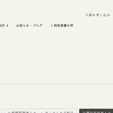
入居お申し込み
案内
お知らせ・ブログ
ご利用者様の声
小規模特養老人ホーム ヴィラトピア知立
介護付有料老人ホ