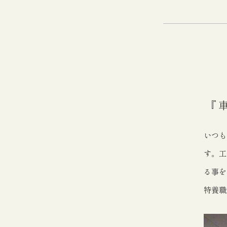
『
いつも
す。工
る事を
特養職