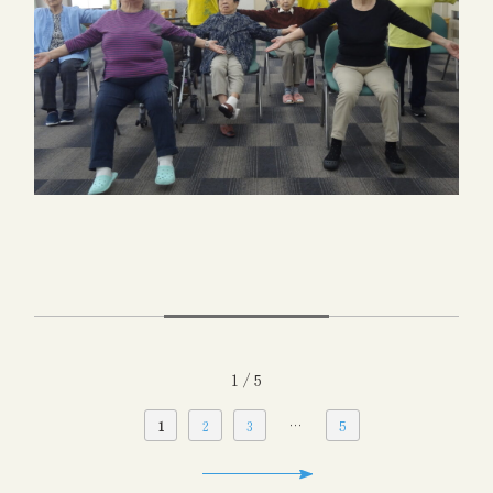
1 / 5
…
1
2
3
5