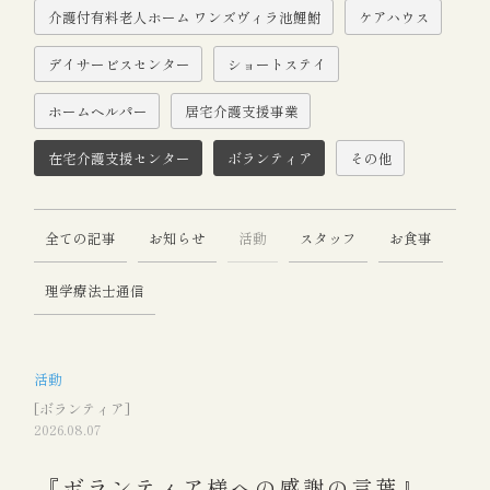
介護付有料老人ホーム ワンズヴィラ池鯉鮒
ケアハウス
デイサービスセンター
ショートステイ
ホームヘルパー
居宅介護支援事業
在宅介護支援センター
ボランティア
その他
全ての記事
お知らせ
活動
スタッフ
お食事
理学療法士通信
活動
[ボランティア]
2026.08.07
『ボランティア様への感謝の言葉』