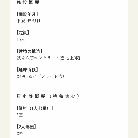
施設概要
[開設年月]
平成1年6月1日
[定員]
15人
[建物の構造]
鉄骨鉄筋コンクリート造 地上3階
[延床面積]
2490.66㎡（ショート含）
居室等概要（特養含む）
[個室（1人部屋）]
5室
[2人部屋]
2室