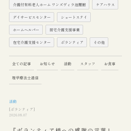
介護付有料老人ホーム ワンズヴィラ池鯉鮒
ケアハウス
デイサービスセンター
ショートステイ
ホームヘルパー
居宅介護支援事業
在宅介護支援センター
ボランティア
その他
全ての記事
お知らせ
活動
スタッフ
お食事
理学療法士通信
活動
[ボランティア]
2026.08.07
『ボランティア様への感謝の言葉』